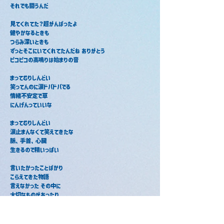
それでも闘うんだ
見てくれてた？超がんばったよ
健やかなるときも
つらみ深いときも
ずっとそこにいてくれてたんだね ありがとう
ピコピコの高鳴りは始まりの音
まってむりしんどい
笑ってんのに涙ドバドバでる
情緒不安定で草
にんげんっていいな
まってむりしんどい
涙止まんなくて笑えてきたな
脈、手首、心臓
生きるので精いっぱい
言いたかったことばかり
こらえてきた物語
言えなかった その中に
大切なものがあったり
だから愛せるうちに愛そう
この心臓(ハート)が動く限り