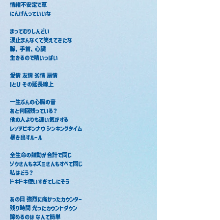
情緒不安定で草
にんげんっていいな
まってむりしんどい
涙止まんなくて笑えてきたな
脈、手首、心臓
生きるので精いっぱい
愛情 友情 劣情 扇情
IとU その延長線上
一生ぶんの心臓の音
あと何回残っている？
他の人よりも速い気がする
レッツビギンナウ シンキングタイム
暴き出すルール
全生命の鼓動が合計で同じ
ゾウさんもネズミさんもすべて同じ
私はどう？
ドキドキ使いすぎてしにそう
あの日 強烈に痛かったカウンター
残り時間 光ったカウントダウン
諦めるのは なんて簡単