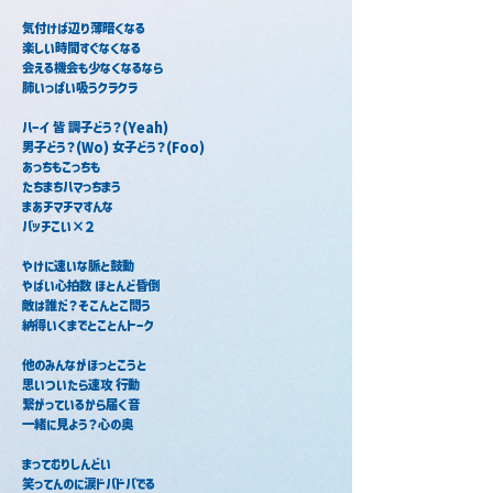
気付けば辺り薄暗くなる
楽しい時間すぐなくなる
会える機会も少なくなるなら
肺いっぱい吸うクラクラ
ハーイ 皆 調子どう？(Yeah)
男子どう？(Wo) 女子どう？(Foo)
あっちもこっちも
たちまちハマっちまう
まあチマチマすんな
バッチこい×２
やけに速いな脈と鼓動
やばい心拍数 ほとんど昏倒
敵は誰だ？そこんとこ問う
納得いくまでとことんトーク
他のみんながほっとこうと
思いついたら速攻 行動
繋がっているから届く音
一緒に見よう？心の奥
まってむりしんどい
笑ってんのに涙ドバドバでる