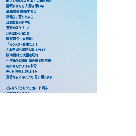
聞いてるふりなど お手の物なのさ
居眠りなんて 人聞き悪いな
最先端の 睡眠学習さ
微睡みに落ちたなら
活劇にもう夢中だ
妄想のスクリーン
シチュエーションは
教室舞台に大騒動:
『モンスターが来た』!
さあ自習も課題も置いといて
脳内戦線の火蓋を切れ
化学0点の脳が 弾き出す対抗策
あぁ なんかいける多分
きっと 根拠は無いけど
妄想なんで なんでも 思い描くまま
どんなシチュも シミュレート済み
何が相手だろうと
切った張ったで譲らない
大立ち回りできる
根拠無いけど
さあ授業も板書も置いといて
脳内戦線の火蓋を切れ
数学0点の脳が フル回転しだす
自習も課題も置いといて