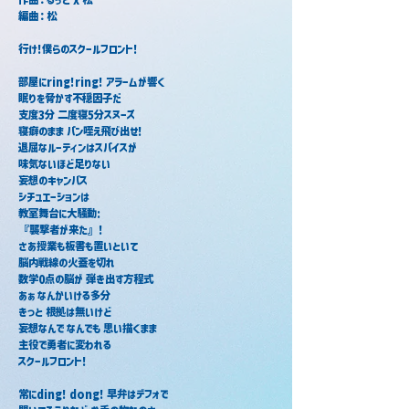
編曲：松
行け!僕らのスクールフロント!
部屋にring!ring! アラームが響く
眠りを脅かす不穏因子だ
支度3分 二度寝5分スヌーズ
寝癖のまま パン咥え飛び出せ!
退屈なルーティンはスパイスが
味気ないほど足りない
妄想のキャンバス
シチュエーションは
教室舞台に大騒動:
『襲撃者が来た』!
さあ授業も板書も置いといて
脳内戦線の火蓋を切れ
数学0点の脳が 弾き出す方程式
あぁ なんかいける多分
きっと 根拠は無いけど
妄想なんで なんでも 思い描くまま
主役で勇者に変われる
スクールフロント!
常にding! dong! 早弁はデフォで