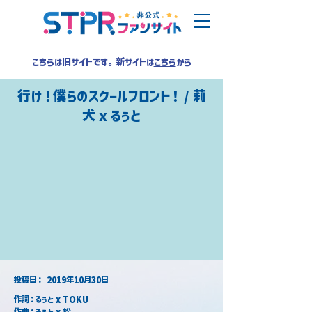
こちらは旧サイトです。新サイトは
こちら
から
行け！僕らのスクールフロント！ / 莉
犬 x るぅと
​投稿日：
2019年10月30日
作詞：るぅと x TOKU
作曲：るぅと x 松