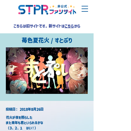
こちらは旧サイトです。新サイトは
こちら
から
苺色夏花火 / すとぷり
​投稿日：
2018年8月26日
花火が夜を照らした
また来年も君といられるかな
（３、２、１　はい！）