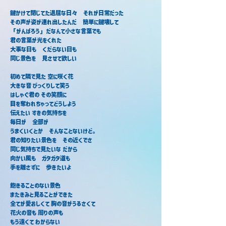
鍵かけて閉じてた退屈な日々　それが日常だった
その声が姿が連れ出したんだ　簡単に鍵壊して
「がんばろう」だなんて小さな言葉でも
君の言葉が光をくれた
大事な日も　くだらない日も
同じ景色を　見させて欲しい
初めて隣で見た 空に咲く花
大きな音 びっくりして笑う
はしゃぐ君の その笑顔に
目を奪われちゃってどうしよう
伝えたい すきの気持ちを
毎日が　全部が
うまくいくとか　そんなことないけど。
君の知りたい景色を　その近くでさ
同じ気持ちで見たいな だから
向かい風も　ガタガタ道も
手を離さずに　歩きたいよ
飽きることのない景色
またきみと見ることができた
全てが愛おしくて 胸の音がうるさくて
花火の音も 周りの声も
もう遠くて わからない