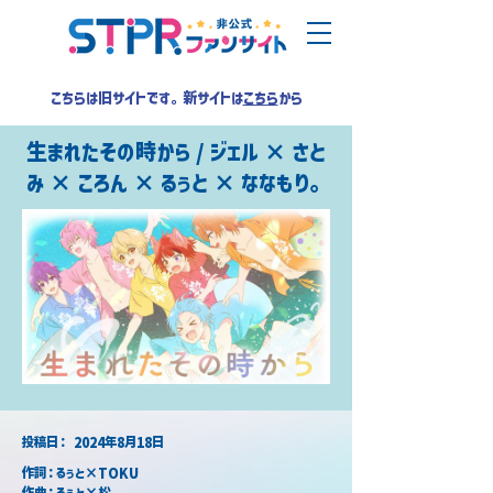
こちらは旧サイトです。新サイトは
こちら
から
生まれたその時から / ジェル × さと
み × ころん × るぅと × ななもり。
​投稿日：
2024年8月18日
作詞：るぅと×TOKU
作曲：るぅと×松