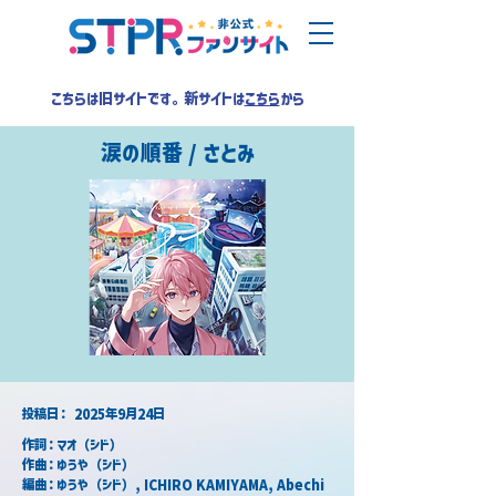
こちらは旧サイトです。新サイトは
こちら
から
涙の順番 / さとみ
​投稿日：
2025年9月24日
作詞：マオ（シド）
作曲：ゆうや（シド）
編曲：ゆうや（シド）, ICHIRO KAMIYAMA, Abechi