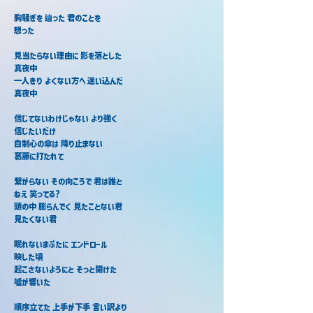
胸騒ぎを 辿った 君のことを
想った
見当たらない理由に 影を落とした
真夜中
一人きり よくない方へ 迷い込んだ
真夜中
信じてないわけじゃない より強く
信じたいだけ
自制心の傘は 降り止まない
葛藤に打たれて
繋がらない その向こうで 君は誰と
ねえ 笑ってる?
頭の中 膨らんでく 見たことない君
見たくない君
眠れないまぶたに エンドロール
映した頃
起こさないようにと そっと開けた
嘘が響いた
順序立てた 上手が下手 言い訳より