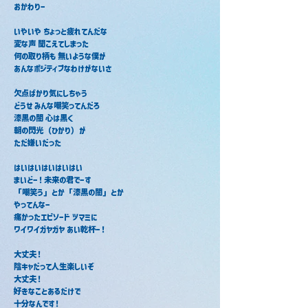
おかわりー
いやいや ちょっと疲れてんだな
変な声 聞こえてしまった
何の取り柄も 無いような僕が
あんなポジティブなわけがないさ
欠点ばかり気にしちゃう
どうせ みんな嘲笑ってんだろ
漆黒の闇 心は黒く
朝の閃光（ひかり）が
ただ嫌いだった
はいはいはいはいはい
まいどー！未来の君でーす
「嘲笑う」とか「漆黒の闇」とか
やってんなー
痛かったエピソード ツマミに
ワイワイガヤガヤ あい乾杯ー！
大丈夫！
陰キャだって人生楽しいぞ
大丈夫！
好きなことあるだけで
十分なんです！