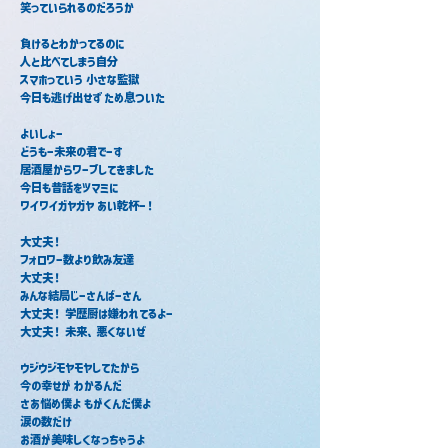
笑っていられるのだろうか
負けるとわかってるのに
人と比べてしまう自分
スマホっていう 小さな監獄
今日も逃げ出せず ため息ついた
よいしょー
どうもー未来の君でーす
居酒屋からワープしてきました
今日も昔話をツマミに
ワイワイガヤガヤ あい乾杯ー！
大丈夫！
フォロワー数より飲み友達
大丈夫！
みんな結局じーさんばーさん
大丈夫！ 学歴厨は嫌われてるよー
大丈夫！ 未来、悪くないぜ
ウジウジモヤモヤしてたから
今の幸せが わかるんだ
さあ悩め僕よ もがくんだ僕よ
涙の数だけ
お酒が美味しくなっちゃうよ