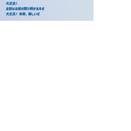
大丈夫！
お前はお前の取り柄があるぜ
大丈夫！ 未来、楽しいぜ
とはいえ
まだ笑えない
消化しきれない
そんなでっかい傷はあるけど
十年後とかには
笑い話になってるから
大丈夫！ SNSが全てじゃない
大丈夫！ コンプレックス
武器になったぞー
大丈夫！ 居場所は必ず見つかる
大丈夫！ 未来、変えられるぜ
ウジウジモヤモヤしてたから
今の幸せが わかるんだ
さあ悩め僕よ もがくんだ僕よ
涙の数だけ
お酒が美味しくなっちゃうよ
話のネタがつきないよ
全ては未来の ツマミ！
せーの がんばれー！