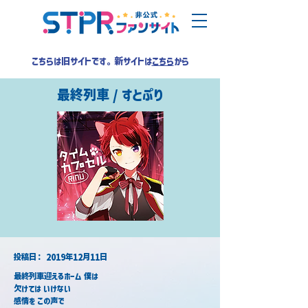
こちらは旧サイトです。新サイトは
こちら
から
最終列車 / すとぷり
​投稿日：
2019年12月11日
最終列車迎えるホーム 僕は
欠けては いけない
感情を この声で