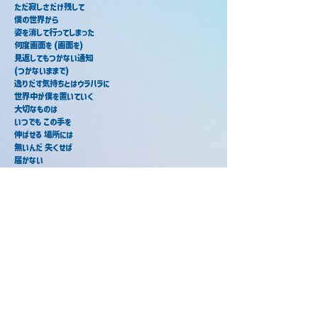
ただ寂しさだけ残して
僕の世界から
姿を消して行ってしまった
何度画面を (画面を)
見返してもつかない通知
(つかないままで)
逸りだす気持ちとはウラハラに
世界中が僕を置いていく
大切なものは
いつでも この手を
伸ばせる 場所には
無いんだ 失くせば
届かない
諦めかけていたその時
世界に 光が
宿り 音と色咲き
鮮やかに この距離
もう一度手放す前に
『好き』は声にして 伝えなくちゃ
ほんの二文字さえ 届かないから
君の心にも 聞こえるこの距離で
想いは 今伝えなくちゃ
きっと 後悔するんだ
暖かさに一歩近付き