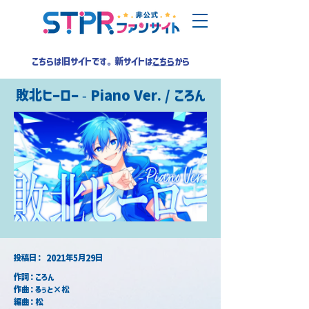
こちらは旧サイトです。新サイトは
こちら
から
敗北ヒーロー - Piano Ver. / ころん
​投稿日：
2021年5月29日
作詞：ころん
作曲：るぅと×松
編曲：松