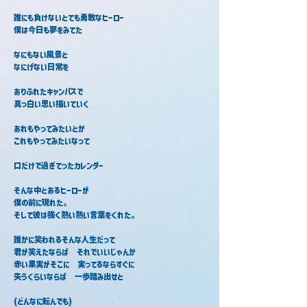
誰にも負けないとても勇敢なヒーロー
僕は今日も夢をみてた
なにもない風景と
なにげない日常を
ありふれたキャンパスで
真っ白い思い描いていく
あれもやってみたいとか
これもやってみたいなって
口だけで過ぎてったカレンダー
そんな中とあるヒーローが
僕の前に現れた。
そして彼は強く熱い熱い言葉をくれた。
誰かに笑われるそんな人生だって
君が笑えたならば　それでいいじゃんか
赤い果実がそこに　実ってるならすぐに
失うくらいならば　一歩踏み出せと
(どんなに転んでも)