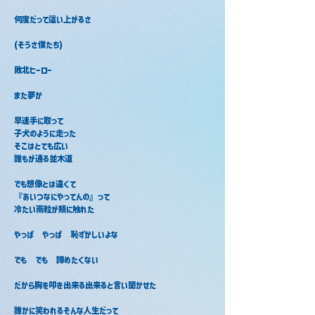
何度だって這い上がるさ
(そうさ僕たち)
敗北ヒーロー
また夢か
早速手に取って
子犬のように走った
そこはとても広い
誰もが通る並木道
でも想像とは違くて
『あいつなにやってんの』って
冷たい雨粒が頬に触れた
やっぱ　やっぱ　恥ずかしいよな
でも　でも　諦めたくない
だから胸を叩き出来る出来ると言い聞かせた
誰かに笑われるそんな人生だって