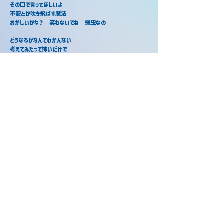
その口で言ってほしいよ
不安とか吹き飛ばす魔法
おかしいかな？　笑わないでね　弱虫なの
どうなるかなんてわかんない
考えてみたって怖いだけで
どうするかが肝心だ
いつでも僕らは進むから
また笑ったり　泣きあってみたり
怒ったり　間違っていくけれど
まだまだやってみせるから信じてほしい
また変わったり　失敗もしたり
凹んだり　立ち上がっていくことも
ほらほらずっと僕だから　全部好きでいてくれていいよ
ずっと好きでいてくれていいよ
当サイトについて