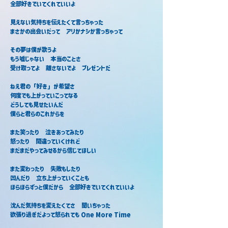
全部好きでいてくれていいよ
見えない気持ちを伝えたくて言っちゃった
まさかの出会いだって　アリかナシか言っちゃって
その夢は僕が歌うよ
もう嘘じゃない　本当のことさ
受け取ってよ　離さないでよ　プレゼントだ
ねえ君の「好き」が希望さ
何度でも上がっていこってなる
どうしても見せたいんだ
僕らと君らのこれからを
また笑ったり　泣きあってみたり
怒ったり　間違っていくけれど
まだまだやってみせるから信じてほしい
また変わったり　失敗もしたり
凹んだり　立ち上がっていくことも
ほらほらずっと僕だから　全部好きでいてくれていいよ
沈んだ気持ちを変えたくてさ　聞いちゃった
欲張り過ぎだよって怒られても One More Time