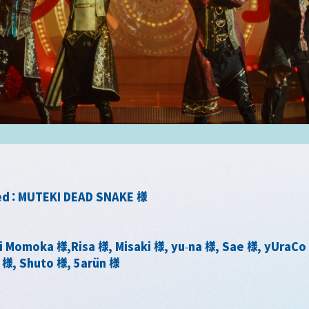
ged：MUTEKI DEAD SNAKE 様 
 Momoka 様,Risa 様, Misaki 様, yu-na 様, Sae 様, yUraCo
様, Shuto 様, 5arün 様