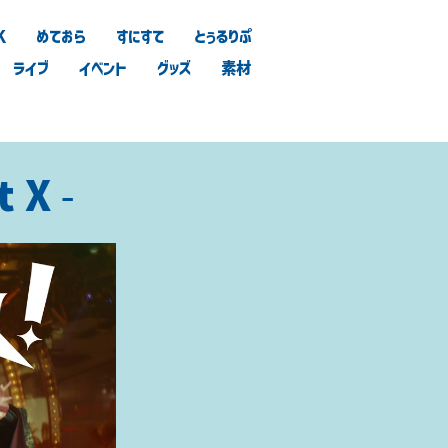
K
めておら
すにすて
とぅるりぷ
ライブ
イベント
グッズ
素材
 X -