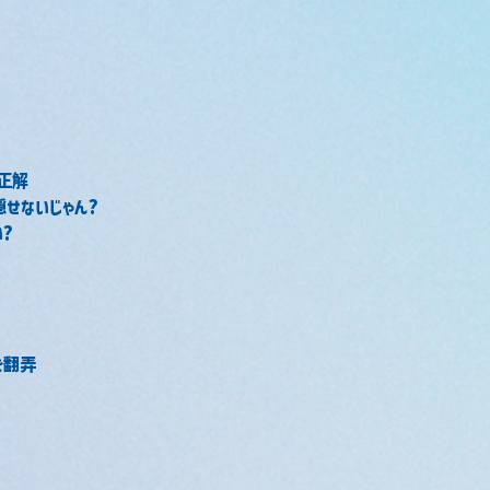
が正解
隠せないじゃん?
?
を翻弄