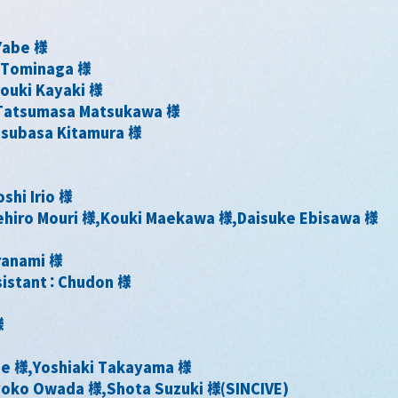
Yabe 様
Tominaga 様
ouki Kayaki 様
Tatsumasa Matsukawa 様
subasa Kitamura 様
shi Irio 様
ehiro Mouri 様,Kouki Maekawa 様,Daisuke Ebisawa 様
ranami 様
sistant：Chudon 様
様
e 様,Yoshiaki Takayama 様
oko Owada 様,Shota Suzuki 様(SINCIVE)