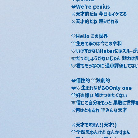
❤️We’re genius
⚔️天才的だね 今日もイケてる
⚔️天才的だね 超シビれる
🤍Hello この世界
🤍生きてるのは今この令和
🤍いけすかないHaterにはスルー
🩷だってしょうがないじゃん 魅力は
🩷君もそうなのに 過小評価してない
❤️個性的 🤍独創的
❤️🤍生まれながらのOnly one
💚好き嫌い 嘘はつきたくない
💚信じて自分をもっと 果敢に世界
⚔️何はともあれ 💚みんな天才
⚔️天才ですまん!(天才!)
🤍全然思わんけど なんかすまん