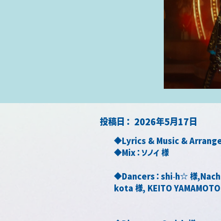
​投稿日：
2026年5月17日
◆Lyrics & Music & Arran
◆Mix：ソノイ 様
◆Dancers：shi-h☆ 様,Nachi
kota 様, KEITO YAMAMOTO 