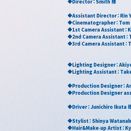
◆Director：Smith 様
◆Assistant Director：Rin 
◆Cinematographer：Tom 
◆1st Camera Assistant：K
◆2nd Camera Assistant：
◆3rd Camera Assistant：T
◆Lighting Designer：Akiyo
◆Lighting Assistant：Tak
◆Production Designer：A
◆Production Designer as
◆Driver：Junichiro Ikuta 
◆Stylist：Shinya Watanab
◆Hair&Make-up Artist：Ky