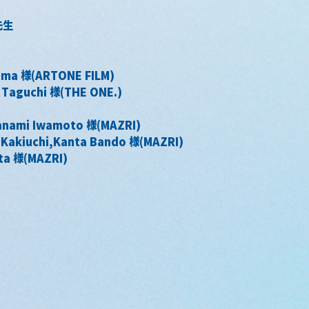
先生 
ama 様(ARTONE FILM)
 Taguchi 様(THE ONE.)
nami Iwamoto 様(MAZRI)
 Kakiuchi,Kanta Bando 様(MAZRI)
ta 様(MAZRI)