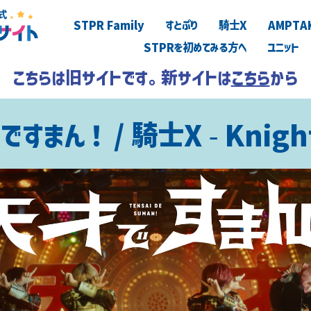
STPR Family
すとぷり
騎士X
AMPTA
STPRを初めてみる方へ
ユニット
こちらは旧サイトです。新サイトは
こちら
から
゙すまん！ / 騎士X - Knight