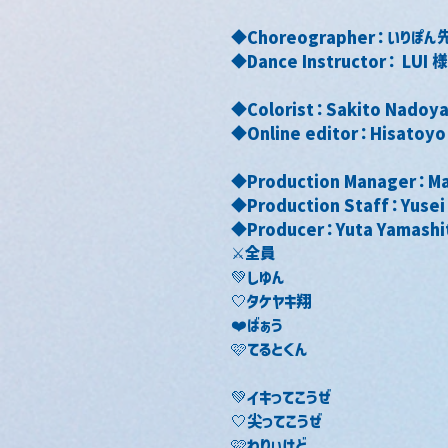
◆Choreographer：いりぽん
◆Dance Instructor： LUI 様
◆Colorist：Sakito Nadoy
◆Online editor：Hisatoyo
◆Production Manager：Ma
◆Production Staff：Yusei
◆Producer：Yuta Yamashi
⚔️全員
💚しゆん
🤍タケヤキ翔
❤️ばぁう
🩷てるとくん
💚イキってこうぜ
🤍尖ってこうぜ
🩷わりぃけど