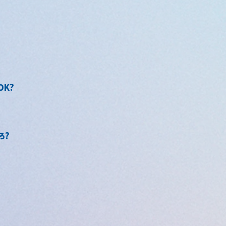
OK?
ろ?