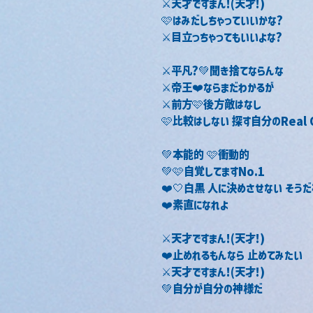
⚔️天才ですまん!(天才!)
🩷はみだしちゃっていいかな?
⚔️目立っちゃってもいいよな?
⚔️平凡?💚聞き捨てならんな
⚔️帝王❤️ならまだわかるが
⚔️前方🩷後方敵はなし
🩷比較はしない 探す自分のReal 
💚本能的 🩷衝動的
💚🩷自覚してますNo.1
❤️🤍白黒 人に決めさせない そうだ
❤️素直になれよ
⚔️天才ですまん!(天才!)
❤️止めれるもんなら 止めてみたい
⚔️天才ですまん!(天才!)
💚自分が自分の神様だ