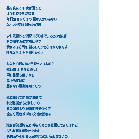
昼を食んでは 夜が落ちて
いつもの後ろ姿探す
今日生きるだけの 糧なんかいらない
ネオンと喧騒 繕った幻想
少し先回って 偶然のふりまでしてとおせんぼ
その微笑みの意味は何？
潰れるほど目を 凝らしたって心はかくれんぼ
叶うならば ただ知りたくて
あなたの目にはどう映っているの？
夜行性は あなたのせい
同じ言葉も無いから
見下ろす目に
届かない距離を知ったの
夜に飽いては 朝が起きて
また退屈がもどかしいの
あの薄紅より 綺麗に咲きたくて
淀んだ景色が 綯い交ぜに揺れる
誰かが笑顔なんて 呼んだものを真似してみたけれど
もう水面はぼやけたまま
表情とやらも きっとあなたには伝わらないの