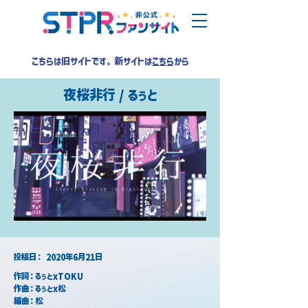
こちらは旧サイトです。新サイトは
こちら
から
夜桜非行 / るぅと
​投稿日：
2020年6月21日
作詞：るぅとxTOKU
作曲：るぅとx松
編曲：松