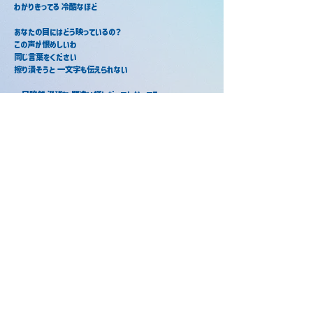
わかりきってる 冷酷なほど
あなたの目にはどう映っているの？
この声が恨めしいわ
同じ言葉をください
擦り潰そうと 一文字も伝えられない
一目瞭然 滑稽な 間違い探しだってわかってる
なのに心だけはずっと見えないままで
あなたの目にはどう映っているの？
夜行性は あなたのせい
同じ身体じゃないから
前足なんかじゃ あなたと踊れない
言葉一つだけ交わせたなら
それ以上は いらないのに
今日も声一つ無く 駅へ消える
あなたをまた止められない
届かない