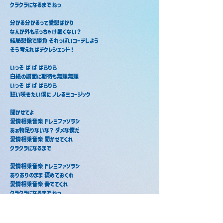
クラクラになるまで ねっ
分かる分かるって愛想ばかり
なんか外もぶっちゃけ暑くない？
結局想像で勝負 それっぽいコーデしよう
そう考えればデクレシェンド！
いっそ ぱ ぱ ぱらりら
白紙の譜面に期待も無理無理
いっそ ぱ ぱ ぱらりら
狂い咲きたい僕に ノレるミュージック
聞かせてよ
愛情相乗音楽 ドレミファソラシ
あぁ物足りないな？ ダメな僕だ
愛情相乗音楽 聞かせてくれ
クラクラになるまで
愛情相乗音楽 ドレミファソラシ
ありありのまま 褒めておくれ
愛情相乗音楽 奏でてくれ
クラクラになるまで ねっ
愛情相乗音楽 ドレミファソラシ
あぁ物足りないな？ ダメな僕だ