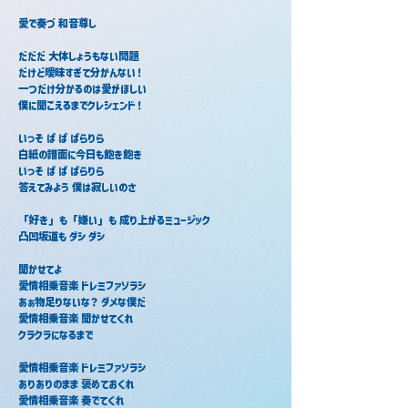
愛で奏づ 和音尊し
だだだ 大体しょうもない問題
だけど曖昧すぎて分かんない！
一つだけ分かるのは愛がほしい
僕に聞こえるまでクレシェンド！
いっそ ぱ ぱ ぱらりら
白紙の譜面に今日も飽き飽き
いっそ ぱ ぱ ぱらりら
答えてみよう 僕は寂しいのさ
「好き」も「嫌い」も 成り上がるミュージック
凸凹坂道も ダシ ダシ
聞かせてよ
愛情相乗音楽 ドレミファソラシ
あぁ物足りないな？ ダメな僕だ
愛情相乗音楽 聞かせてくれ
クラクラになるまで
愛情相乗音楽 ドレミファソラシ
ありありのまま 褒めておくれ
愛情相乗音楽 奏でてくれ