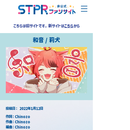
こちらは旧サイトです。新サイトは
こちら
から
和音 / 莉犬
​投稿日：
2022年1月12日
作詞：Chinozo
作曲：Chinozo
編曲：Chinozo