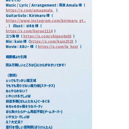
Music / Lyric / Arrangement：雨良 Amala 様（ 
https://x.com/amaamala_
 ） 
GuitarSolo：Kirimaru 様（ 
https://www.instagram.com/kirimaru_gt
..
.
 ） Illust： はるを 様（ 
https://x.com/haruo1114
 ） 　　　　
三つ海 様（ 
https://x.com/shippo0x03
 ） 
Mix：kain 様（
https://x.com/kain2525
 ） 
Movie：えるいー 様（ 
https://x.com/le_hxxr
 ）
概要欄より引用
読み方難しいところは()にひらがなかいてます！
〈歌詞〉
‎とってもでっかい魔王城
でもでも足りてない魔力値(ステータス)
ねぇやられない？
いやいけるでしょW
‎前途多難(ぜんとたなん)ぐーるぐる
めちゃめちゃ強そうなパーティ
‎ほら負けたらゲーム再起不能(ゲームオーバー) 
いやヨユーでしょW
え？大丈夫？
雲行き怪しい冒険譚(ぼうけんたん)