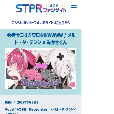
こちらは旧サイトです。新サイトは
こちら
から
勇者ザコすぎワロタＷＷＷＷＷ / メル
ト・ダ・テンシ x みかさくん
​投稿日：
2025年5月25日
Vocal：めておら - Meteorites -（メルト・ダ・テンシ×
みかさくん） 