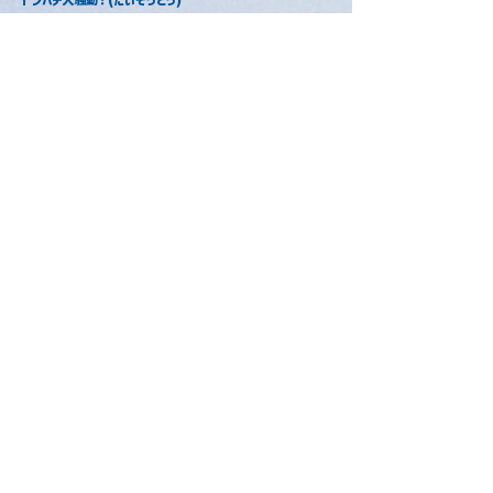
テンヤワンヤバディ
ほらまた大ピンチ！
なつき度0でものらりくらり等身大でラッキー！
(ラッキー！)
テンヤワンヤバディ
すぐまた大乱心
どんどんどんヒートアップ！それでも気がつきゃ元通り
ラルラリラ ラルラリラッタ
よく出るアイロニーでも最後に 力合わせて
ラルラリラ ラルラリラッタ
2いつもの態度も愛情の裏返し
テンヤワンヤバディ一緒ならハッピー！
恥ずかしくていつも言えないけど…