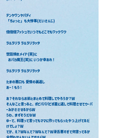
テンヤワンヤバディ
「ちょっと」も大惨事(だいさんじ)
‎倍倍倍プッシュでいつでもどこでもワックワク
ラルラリラ ラルラリラッタ
世話焼きメイド(笑)に
  おバカ魔王(笑)に いつか幸あれ！
ラルラリラ ラルラリラッタ
たまの悪口も 愛情の裏返し
あー！もう！
あ？それならお前とまとめて料理してやろうか？W
‎そんなこと言っると、ポピパパバピポ星に返して料理させてウーバ
ーみかささせるからW
うわ、まずそうだなW
‎ゆーて、料理って言ってもママに作ってもらったやつ上げてるだ
けでしょ？W
てか、え？Wなんて？Wなんて？W滑舌悪すぎて何言ってるか
全然わかんないんですけどW