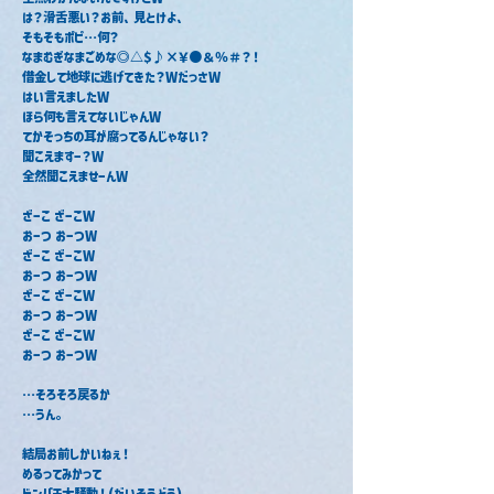
‎は？滑舌悪い？お前、見とけよ、
そもそもポピ…何？‎
なまむぎなまごめな◎△$♪×￥●＆％＃？！
借金して地球に逃げてきた？WだっさW
‎はい言えましたW
ほら何も言えてないじゃんW
‎てかそっちの耳が腐ってるんじゃない？
‎聞こえますー？W
全然聞こえませーんW
ざーこ ざーこW
‎おーつ おーつW
ざーこ ざーこW
‎おーつ おーつW
ざーこ ざーこW
‎おーつ おーつW
ざーこ ざーこW
‎おーつ おーつW
…そろそろ戻るか
‎…うん。
結局お前しかいねぇ！
めるってみかって
ドンパチ大騒動！(だいそうどう)