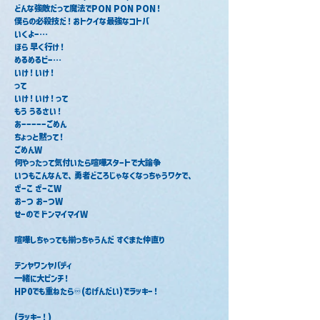
‎どんな強敵だって魔法でPON PON PON！
僕らの必殺技だ！おトクイな最強なコトバ
いくよー…
ほら 早く行け！‎
めるめるビー…
いけ！いけ！
って
いけ！いけ！って
‎もう うるさい！
あーーーーーごめん
‎ちょっと黙って！
ごめんW
何やったって気付いたら喧嘩スタートで大論争
‎いつもこんなんで、勇者どころじゃなくなっちゃうワケで、
ざーこ ざーこW
‎おーつ おーつW
せーので ドンマイマイW
喧嘩しちゃっても揃っちゃうんだ すぐまた仲直り
テンヤワンヤバディ
一緒に大ピンチ！
HP0でも重ねたら♾️(むげんだい)でラッキー！
(ラッキー！)