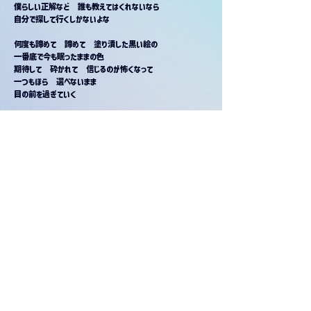
僕らしい正解など　誰も教えてはくれないなら
自分で探して行くしかないよな
何度も諦めて　諦めて　塗り潰した黒い絵の
一番底で今も眠ったままの色
期待して　砕かれて　信じるのが怖くなって
一つもほら　選べないまま
目の前を過ぎていく
最初に描いてた　美しい人生とは
ほど遠い毎日　ただただ歩いた
そうやって辿り着いた　場所が今ここなんだとしたら
全部必然　それなら今日も歩くしかないよ　ほら
何度も引き裂いて　引き裂いて　破り捨てたページの
一番端に書いた言葉をまだ覚えてる
笑われて　貶されて　全部間違いな気がして
「それでも」ってさ　静かに呟いて
また今日が始まった
「大丈夫」ってさ　いつかは言えるように
また今日が始まるよ