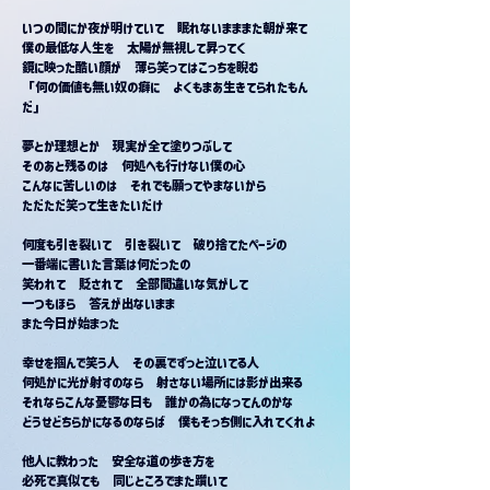
いつの間にか夜が明けていて　眠れないまままた朝が来て
僕の最低な人生を　太陽が無視して昇ってく
鏡に映った酷い顔が　薄ら笑ってはこっちを睨む
「何の価値も無い奴の癖に　よくもまあ生きてられたもん
だ」
夢とか理想とか　現実が全て塗りつぶして
そのあと残るのは　何処へも行けない僕の心
こんなに苦しいのは　それでも願ってやまないから
ただただ笑って生きたいだけ
何度も引き裂いて　引き裂いて　破り捨てたページの
一番端に書いた言葉は何だったの
笑われて　貶されて　全部間違いな気がして
一つもほら　答えが出ないまま
また今日が始まった
幸せを掴んで笑う人　その裏でずっと泣いてる人
何処かに光が射すのなら　射さない場所には影が出来る
それならこんな憂鬱な日も　誰かの為になってんのかな
どうせどちらかになるのならば　僕もそっち側に入れてくれよ
他人に教わった　安全な道の歩き方を
必死で真似ても　同じところでまた躓いて