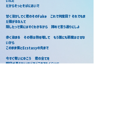
いんだ
だからそっとそばにおいで
甘く溶かしてく君のそのFake　これで何度目？ それでもま
だ強がるなんて
隠したって僕にはすぐわかるから　諦めて言う通りにしよ
赤く染まる　その唇は熱を増して　もう誰にも邪魔はさせな
いから
このまま僕とEcstasyの先まで
今すぐ奪いにゆこう　君の全てを
明日が見えないほどでどこまでもくらいに
僕以外の世界など必要ないだろう　僕だけを見つめていれば
いいんだ
だからもっとそばにおいで
奪ってく独占欲　酷く残る後遺症　所謂 Love Sick僕と
いう安定剤なしじゃ　生きられないよう君縛る包囲網だけど
気付けば僕の頭から君が離れない　まさに狂依存「いや　
まさか…」なんて思ってももう手遅れかも
今すぐ欲しいんだろ　僕の躰が　いつでも何度でもずっと魅せ
てあげよう僕以外の世界など必要ないだろう　僕だけを求め
ていればいいんだだからもっとそばにおいで
もっと　もっともっとありのまま　さらけ出すまで　夜はまだま