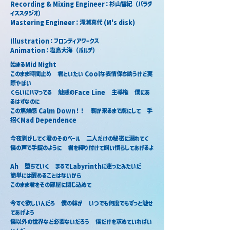
Recording & Mixing Engineer：杉山智紀（パラダ
イススタジオ）
Mastering Engineer：滝瀬真代 (M's disk)
Illustration：フロンティアワークス
Animation：塩島大海（ボルデ）
始まるMid Night
このまま時間止め　君といたい Coolな表情保ち誘うけど実
際やばい
くらいにハマってる　魅惑のFace Line　主導権　僕にあ
るはずなのに
この焦燥感 Calm Down！！　朝が来るまで虜にして　手
招くMad Dependence
今夜剥がしてく君のそのベール　二人だけの秘密に溺れてく
僕の声で手錠のように　君を縛り付けて飼い慣らしてあげるよ
Ah　堕ちていく　まるでLabyrinthに迷ったみたいだ
簡単には醒めることはないから
このまま君をその部屋に閉じ込めて
今すぐ欲しいんだろ　僕の躰が　いつでも何度でもずっと魅せ
てあげよう
僕以外の世界など必要ないだろう　僕だけを求めていればい