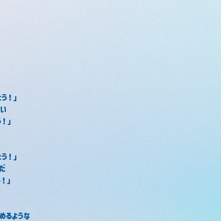
とう！」
想い
う！」
とう！」
だ
う！」
めるような