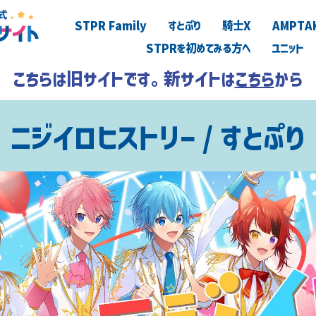
STPR Family
すとぷり
騎士X
AMPTA
STPRを初めてみる方へ
ユニット
こちらは旧サイトです。新サイトは
こちら
から
ニジイロヒストリー / すとぷり