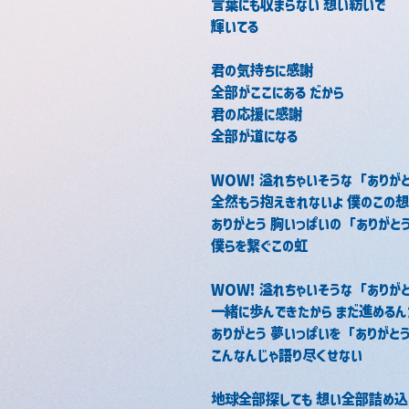
言葉にも収まらない 想い紡いで
輝いてる
君の気持ちに感謝
全部がここにある だから
君の応援に感謝
全部が道になる
WOW! 溢れちゃいそうな「ありが
全然もう抱えきれないよ 僕のこの
ありがとう 胸いっぱいの「ありがと
僕らを繋ぐこの虹
WOW! 溢れちゃいそうな「ありが
一緒に歩んできたから まだ進めるん
ありがとう 夢いっぱいを「ありがと
こんなんじゃ語り尽くせない
地球全部探しても 想い全部詰め込