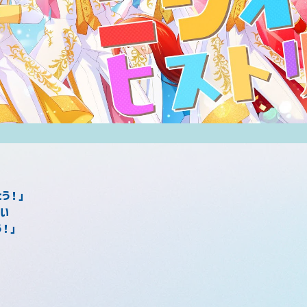
とう！」
想い
う！」