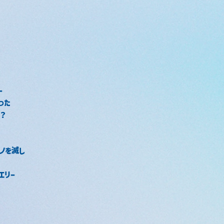
ー
った
？
ノを滅し
エリー