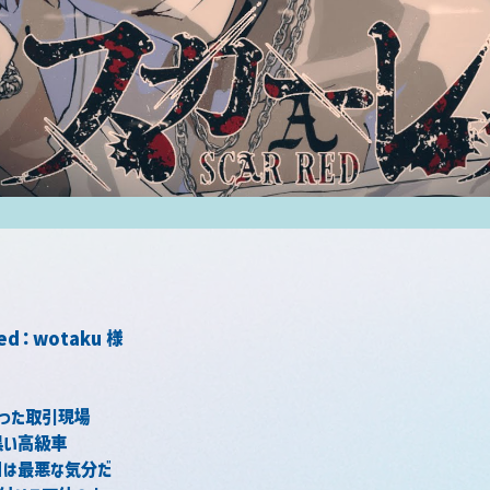
ged：wotaku 様
った取引現場
黒い高級車
日は最悪な気分だ