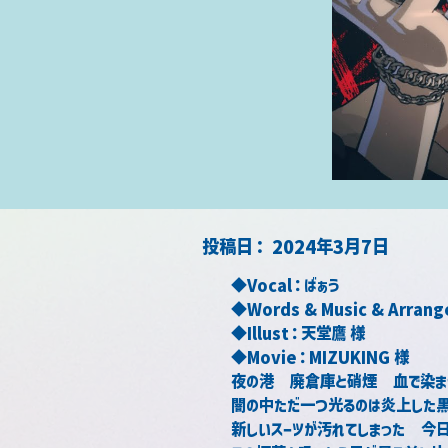
​投稿日：
2024年3月7日
◆Vocal：ばぁう
◆Words & Music & Arran
◆Illust：天堂鷹 様
◆Movie：MIZUKING 様
夜の港　廃倉庫と硝煙　血で染ま
闇の中ただ一つ光るのは炎上した
新しいスーツが汚れてしまった　今