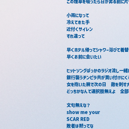
この煙草を吸ったら日が昇る前に
小雨になって
冷えてきた手
近付くサイレン
すれ違って
早くホテル帰ってシャワー浴びて着替
早くお前に会いたい　
ヒットソングばっかのラジオ流し一緒
銀行襲うチンピラ共が買い付けにく
女を抱いた腕で次の日　敵を刺す
どっちかなんて選択肢無えよ　全部
文句無えな？
show me your
SCAR RED
敗者は黙ってな