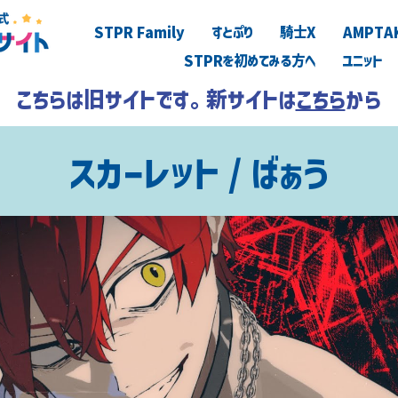
STPR Family
すとぷり
騎士X
AMPTA
STPRを初めてみる方へ
ユニット
こちらは旧サイトです。新サイトは
こちら
から
スカーレット / ばぁう