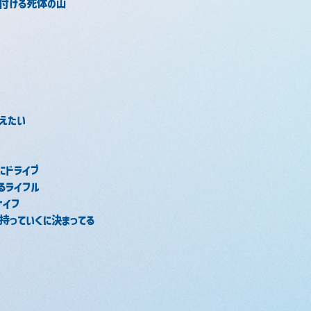
片付ける死体の山
えたい
にドライブ
るライフル
ナイフ
持っていくに決まってる