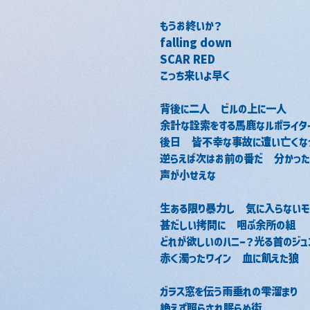
もうお終いか？
falling down
SCAR RED
こっち来いよ早く
背後に二人　ビルの上に一人
余計な詮索をする馬鹿なルポライタ
後日　皆不幸な事故に遭い亡くな
逆らえば次はお前の番だ　分かった
声が小せえな
生ある限り暴力し　気に入らないモ
甚だしい拷問に　咽ぶ余所の組
どれが欲しいのハニー？光る首のジュ
赤く濁ったワイン　血に飢えた狼
ガラス窓を伝う雨垂れの雫溜まり
絶えず照らされ眠らぬ街