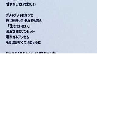
甘やかしていて欲しい
グチャグチャになって
腕に絡まって それでも言え
「生きていたい」
暮れなずむサンセット
響かせるアンセム
もう泣かなくて済むように
Re START ver. 3103 Ready
とっくの昔から分かってた解答(こたえ)
Let me hear say
「欲しいか?」
って問いに月並みなアンサー
「もっと!もっと!」
物好きな皆さん
ありがとな もう怖くないぜ
今度は俺が勇気を返す番だよな
歌うよ
甘くなんかなくて
視界不良のBad Day
心臓(ココ)が叫ぶ
「まだ足りねえ」