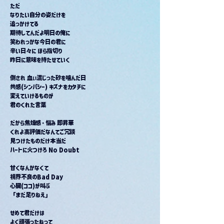
ただ
なりたい自分の姿だけを
追っかけてる
期待してんだよ明日の俺に
笑われっかな今日の君に
辛い日々に ほら指切り
昨日に意味を持たせていく
倒され 血ぃ混じった砂を噛んだ日
共感(シンパシー) キズナをカタチに
変えていけるものが
君のくれた言葉
だから焦燥感・悩み 即昇華
くれよ高評価だなんてご冗談
見つけたものだけ本当だ
ハートに火つけろ No Doubt
甘くなんかなくて
視界不良のBad Day
心臓(ココ)が叫ぶ
「まだ足りねえ」
せめて君だけは
よく頑張ったねって