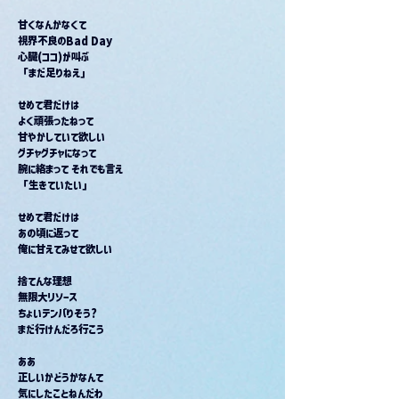
甘くなんかなくて
視界不良のBad Day
心臓(ココ)が叫ぶ
「まだ足りねえ」
せめて君だけは
よく頑張ったねって
甘やかしていて欲しい
グチャグチャになって
腕に絡まって それでも言え
「生きていたい」
せめて君だけは
あの頃に返って
俺に甘えてみせて欲しい
捨てんな理想
無限大リソース
ちょいテンパりそう?
まだ行けんだろ行こう
ああ
正しいかどうかなんて
気にしたことねんだわ