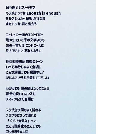
繰り返す バフとデバフ
もう良いっすか Enough is enough
ミルク シュガー 秘密 溶け合う
またいつか 君と出会う
コーヒーに一滴のエントロピー
増大していく千の文字よりも
あの一言だけ エンドロールに
刻んでおいて 忘れんように
記憶も曖昧だ 前後のシーン
いっそ半分じゃなく全頃し
こんな頑張っても 援護なし?
だなんて どうやら皆もエゴらしい
わかってる 俺の闘いだってことは
都合の良いロマンスも
スイーツもまだお預け
フラグ立つ間もなく折れる
フラフラになって倒れる
「立ち上がるな」って
たとえ誰が止めたとしても
立っちまうんよな