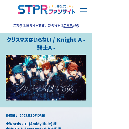
こちらは旧サイトです。新サイトは
こちら
から
クリスマスはいらない / Knight A -
騎士A -
​投稿日：
2023年12月23日
◆Words：ユニ(Anddy Mule) 様
◆Music & Arranged：佐々木裕 様