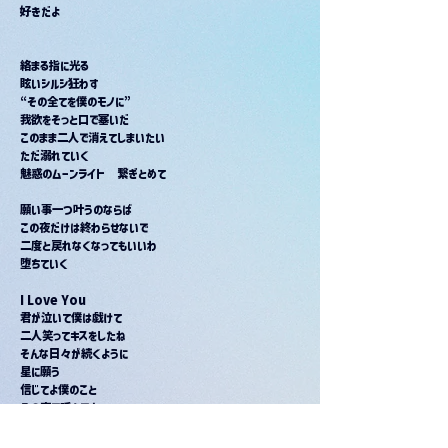
好きだよ
絡まる指に光る
眩いシルシ狂わす
“その全てを僕のモノに”
我欲をそっと口で塞いだ
このまま二人で消えてしまいたい
ただ溺れていく
魅惑のムーンライト　繋ぎとめて
願い事一つ叶うのならば
この夜だけは終わらせないで
二度と戻れなくなってもいいわ
堕ちていく
I Love You
君が泣いて僕は戯けて
二人笑ってキスをしたね
そんな日々が続くように
星に願う
信じてよ僕のこと
その声で呼んでよ
何処へでも走って行こう
好きだよ