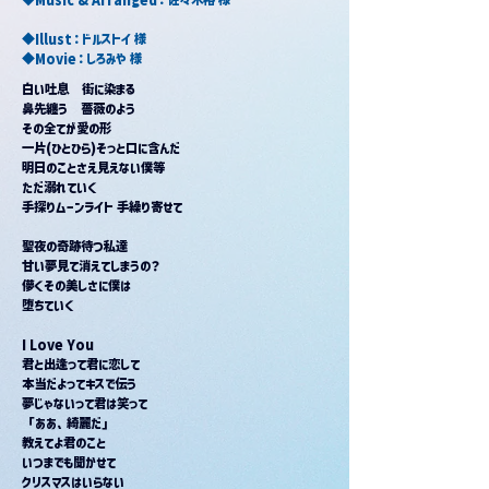
◆Illust：ドルストイ 様
◆Movie：しろみや 様
白い吐息　街に染まる
鼻先纏う　薔薇のよう
その全てが愛の形
一片(ひとひら)そっと口に含んだ
明日のことさえ見えない僕等
ただ溺れていく
手探りムーンライト 手繰り寄せて
聖夜の奇跡待つ私達
甘い夢見て消えてしまうの？
儚くその美しさに僕は
堕ちていく
I Love You
君と出逢って君に恋して
本当だよってキスで伝う
夢じゃないって君は笑って
「ああ、綺麗だ」
教えてよ君のこと
いつまでも聞かせて
クリスマスはいらない