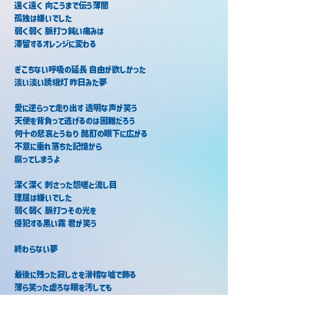
遠く遠く 向こうまで伝う薄闇
孤独は嫌いでした
弱く弱く 脈打つ鈍い痛みは
滞留するオレンジに変わる
ぎこちない呼吸の延長 自由が欲しかった
淡い淡い誘蛾灯 昨日みた夢
愛に逆らって走り出す 透明な声が笑う
天使を背負って逃げるのは困難だろう
何十の悲哀とうねり 酩酊の眼下に広がる
不意に垂れ落ちた記憶から
腐ってしまうよ
深く深く 刺さった怨嗟と流し目
理屈は嫌いでした
弱く弱く 脈打つその光を
侵犯する黒い霧 君が笑う
終わらない夢
最後に残った寂しさを滑稽な嘘で飾る
薄ら笑った虚ろな眼を汚しても
愛に絡まって滲む夜 透明な声が笑う