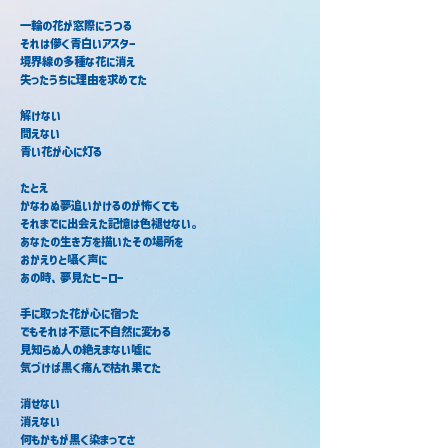
一輪の花が窓際にうつる
それは儚く青白いアスター
境界線の多種な花に消え
失ったうちに理由を求めてた
解けない
問えない
青い花が心に灯る
たとえ
かなわぬ夢追いかけるのが怖くても
それまでに出会えた記憶は色褪せない。
あなたの生き方を描いたその場所を
おかえりと囁く声に
あの時、夢見たヒーロー
手に取った花が心に宿った
でもそれは不意に不自然に変わる
見知らぬ人の絶えまない嘘に
気づけば黒く痛んで枯れ果てた
消せない
消えない
何もかもが黒く染まってさ