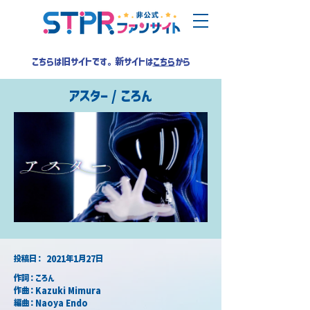
こちらは旧サイトです。新サイトは
こちら
から
アスター / ころん
​投稿日：
2021年1月27日
作詞：ころん
作曲：Kazuki Mimura
編曲：Naoya Endo