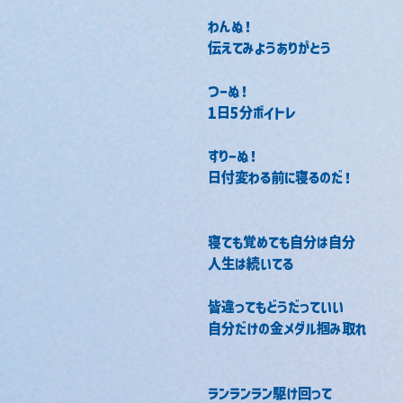
わんぬ！
伝えてみようありがとう
つーぬ！
1日5分ボイトレ
すりーぬ！
日付変わる前に寝るのだ！
寝ても覚めても自分は自分
人生は続いてる
皆違ってもどうだっていい
自分だけの金メダル掴み取れ
ランランラン駆け回って