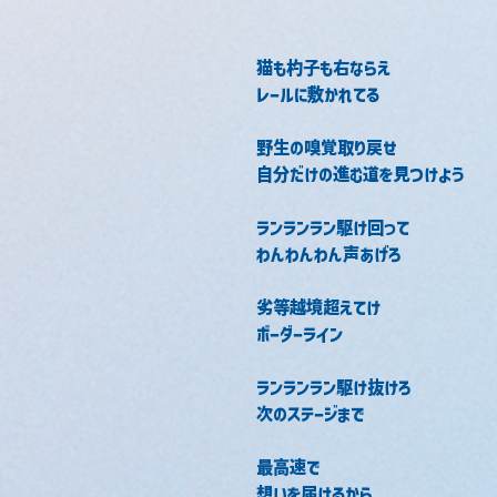
猫も杓子も右ならえ
レールに敷かれてる
野生の嗅覚取り戻せ
自分だけの進む道を見つけよう
ランランラン駆け回って
わんわんわん声あげろ
劣等越境超えてけ
ボーダーライン
ランランラン駆け抜けろ
次のステージまで
最高速で
想いを届けるから