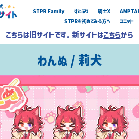
STPR Family
すとぷり
騎士X
AMPTA
STPRを初めてみる方へ
ユニット
こちらは旧サイトです。新サイトは
こちら
から
わんぬ / 莉犬