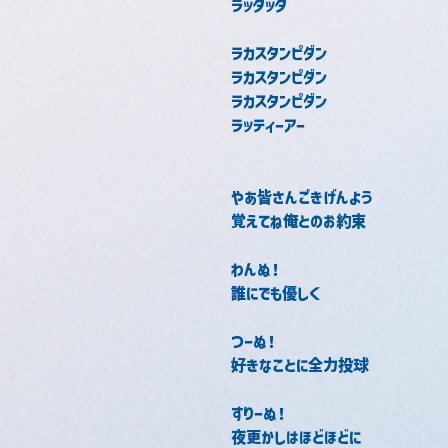
ラッタッタ
ラカスタンピダン
ラカスタンピダン
ラカスタンピダン
ラッティーアー
やあ皆さんごきげんよう
覚えてね俺とのお約束
わんぬ！
誰にでも優しく
つーぬ！
好きなことに全力投球
すりーぬ！
夜更かしはほどほどに