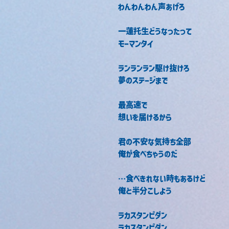
わんわんわん声あげろ
一蓮托生どうなったって
モーマンタイ
ランランラン駆け抜けろ
夢のステージまで
最高速で
想いを届けるから
君の不安な気持ち全部
俺が食べちゃうのだ
…食べきれない時もあるけど
俺と半分こしよう
ラカスタンピダン
ラカスタンピダン