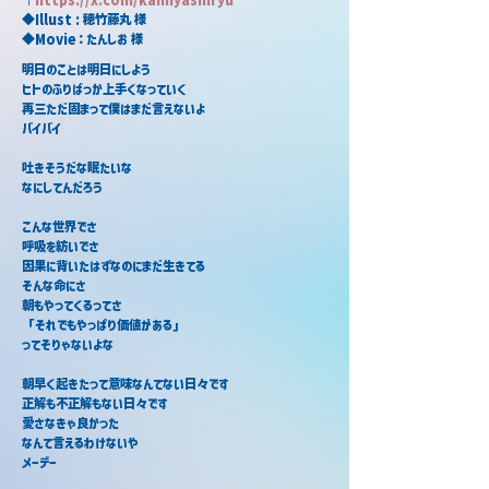
◆Illust : 穂竹藤丸 様
◆Movie：たんしお 様
明日のことは明日にしよう
ヒトのふりばっか上手くなっていく
再三ただ固まって僕はまだ言えないよ
バイバイ
吐きそうだな眠たいな
なにしてんだろう
こんな世界でさ
呼吸を紡いでさ
因果に背いたはずなのにまだ生きてる
そんな命にさ
朝もやってくるってさ
「それでもやっぱり価値がある」
ってそりゃないよな
朝早く起きたって意味なんてない日々です
正解も不正解もない日々です
愛さなきゃ良かった
なんて言えるわけないや
メーデー