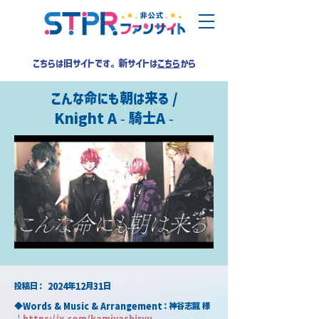
こちらは旧サイトです。新サイトは
こちら
から
こんな命にも朝は来る /
Knight A - 騎士A -
​投稿日：
2024年12月31日
◆Words & Music & Arrangement：神谷志龍 様
￤
https://x.com/kamiyashiryu