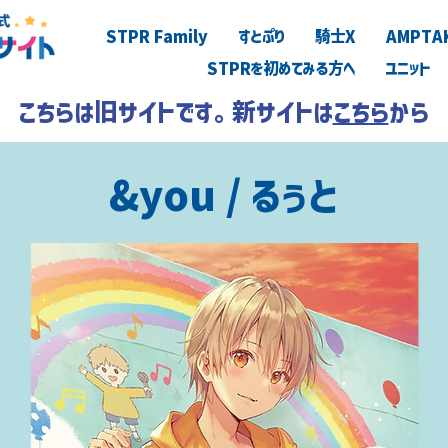
STPR Family
すとぷり
騎士X
AMPTA
STPRを初めてみる方へ
ユニット
こちらは旧サイトです。新サイトは
こちら
から
&you / るぅと