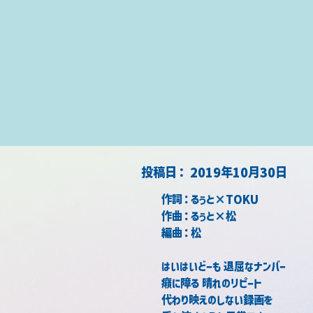
​投稿日：
2019年10月30日
作詞：るぅと×TOKU　
作曲：るぅと×松　
編曲：松
はいはいどーも 退屈なナンバー
癪に障る 晴れのリピート
代わり映えのしない録画を