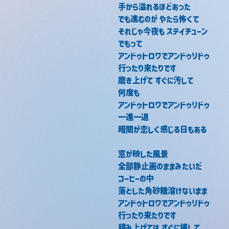
手から溢れるほどあった
でも進むのが やたら怖くて
それじゃ今夜も ステイチューン
でもって
アンドゥトロワでアンドゥリドゥ
行ったり来たりです
磨き上げて すぐに汚して
何度も
アンドゥトロワでアンドゥリドゥ
一進一退
暗闇が恋しく感じる日もある
窓が映した風景
全部静止画のままみたいだ
コーヒーの中
落とした角砂糖溶けないまま
アンドゥトロワでアンドゥリドゥ
行ったり来たりです
積み上げては すぐに壊して