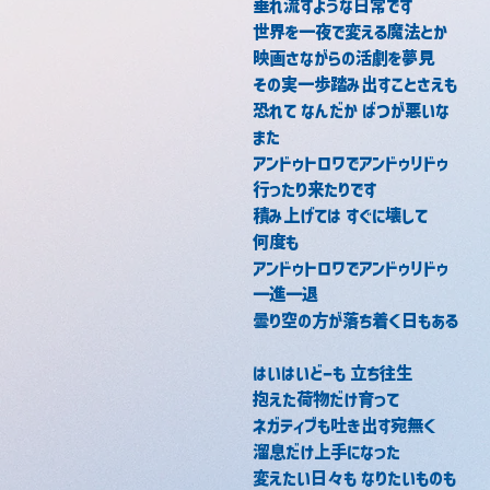
垂れ流すような日常です
世界を一夜で変える魔法とか
映画さながらの活劇を夢見
その実一歩踏み出すことさえも
恐れて なんだか ばつが悪いな
また
アンドゥトロワでアンドゥリドゥ
行ったり来たりです
積み上げては すぐに壊して
何度も
アンドゥトロワでアンドゥリドゥ
一進一退
曇り空の方が落ち着く日もある
はいはいどーも 立ち往生
抱えた荷物だけ育って
ネガティブも吐き出す宛無く
溜息だけ上手になった
変えたい日々も なりたいものも