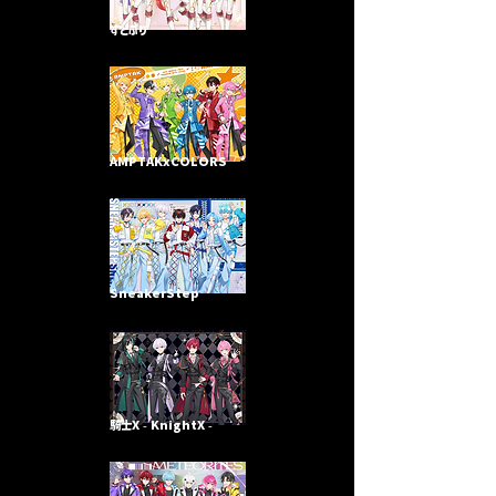
すとぷり
AMPTAKxCOLORS
SneakerStep
騎士X - KnightX -