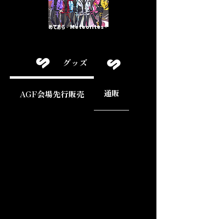
めておら - Meteorites -
グッズ
通販
AGF会場先行販売