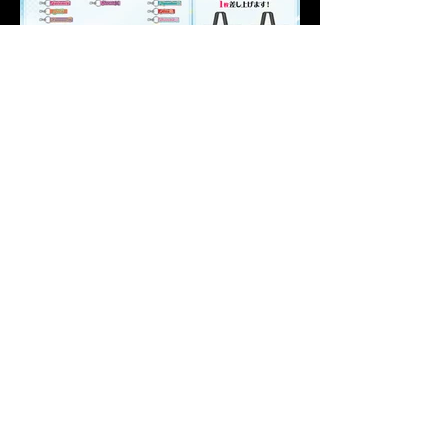
​Special Novelty
​STAGE