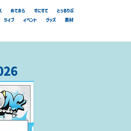
K
めておら
すにすて
とぅるりぷ
ライブ
イベント
グッズ
素材
026