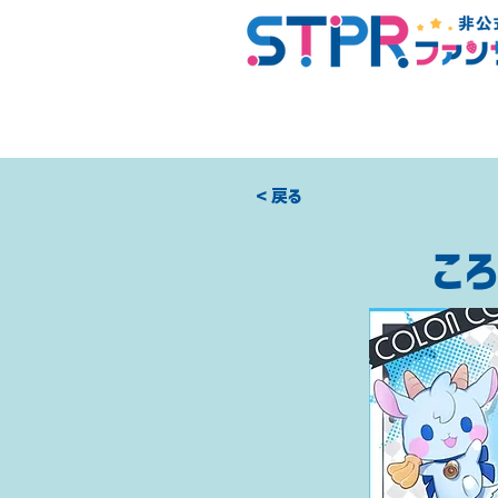
< 戻る
ころ