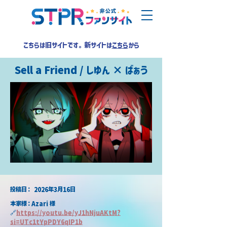
こちらは旧サイトです。新サイトは
こちら
から
Sell a Friend / しゆん × ばぁう
​投稿日：
2026年3月16日
本家様：Azari 様
🔗
https://
youtu.be/yJ1hNjuAKtM?
si=UTc1tYpPDY6qIP1b