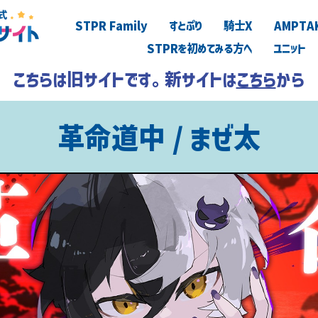
STPR Family
すとぷり
騎士X
AMPTA
STPRを初めてみる方へ
ユニット
こちらは旧サイトです。新サイトは
こちら
から
革命道中 / まぜ太