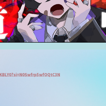
jKBLY0?si=N0Swfrp5wfOQtC3N