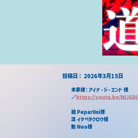
​投稿日：
2026年3月15日
本家様：アイナ・ジ・エンド 様
🔗
https://
youtu.be/NLIGD
絵 Pepar0ni様
混 イケベタクロウ様
動 Neo様