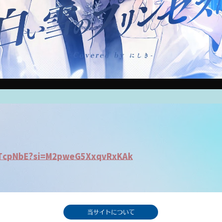
MTcpNbE?si=M2pweG5XxqvRxKAk
当サイトについて