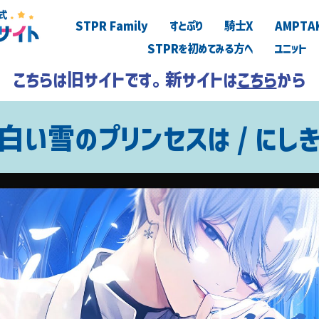
STPR Family
すとぷり
騎士X
AMPTA
STPRを初めてみる方へ
ユニット
こちらは旧サイトです。新サイトは
こちら
から
白い雪のプリンセスは / にし