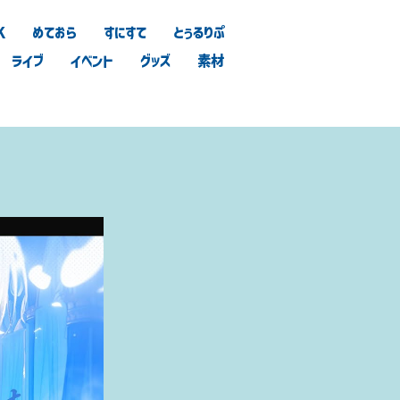
K
めておら
すにすて
とぅるりぷ
ライブ
イベント
グッズ
素材
き