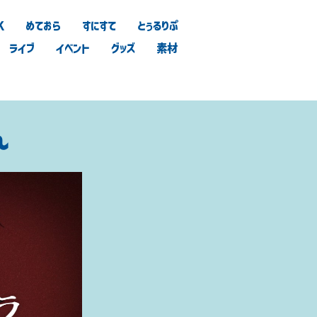
K
めておら
すにすて
とぅるりぷ
ライブ
イベント
グッズ
素材
ん