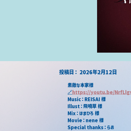
​投稿日：
2026年2月12日
素敵な本家様
🔗
https://youtu.be/NrfLl
Music：REISAI 様
Illust：飛喃草 様
Mix：はまひろ 様
Movie：nene 様
Special thanks：らお