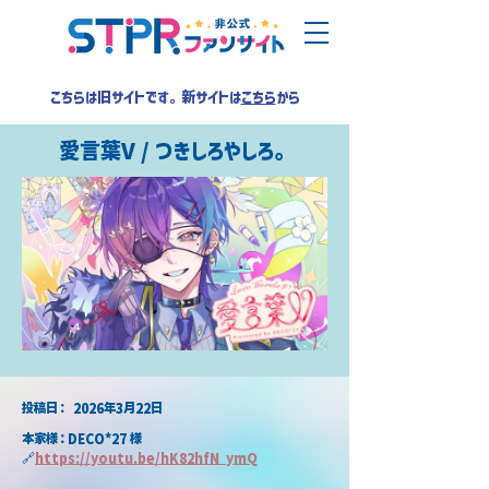
こちらは旧サイトです。新サイトは
こちら
から
愛言葉V / つきしろやしろ。
​投稿日：
2026年3月22日
本家様：DECO*27 様
🔗
https://
youtu.be/hK82hfN_ymQ