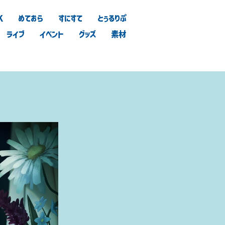
K
めておら
すにすて
とぅるりぷ
ライブ
イベント
グッズ
素材
つ