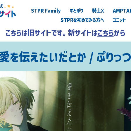
STPR Family
すとぷり
騎士X
AMPTA
STPRを初めてみる方へ
ユニット
こちらは旧サイトです。新サイトは
こちら
から
愛を伝えたいだとか / ぷりっ