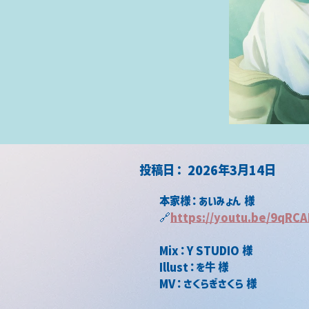
​投稿日：
2026年3月14日
本家様：あいみょん 様
🔗
https://
youtu.be/9qRCA
Mix：Y STUDIO 様
Illust：を牛 様
MV：さくらぎさくら 様