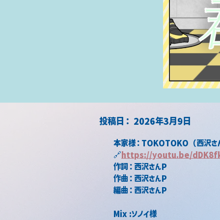
​投稿日：
2026年3月9日
本家様：TOKOTOKO（西沢さ
🔗
https://youtu.be/dDK8
作詞：西沢さんP
作曲：西沢さんP
編曲：西沢さんP
Mix :ソノイ様