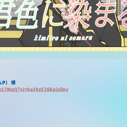
んP） 様
fk17MqQ?si=ha3hzE26Kpjxllny