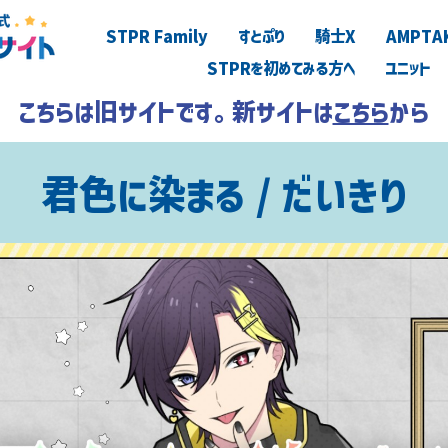
STPR Family
すとぷり
騎士X
AMPTA
STPRを初めてみる方へ
ユニット
こちらは旧サイトです。新サイトは
こちら
から
君色に染まる / だいきり