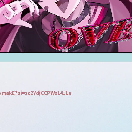
1xmakE?si=zc2YdjCCPWzL4JLn