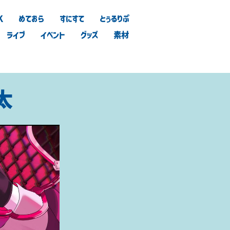
K
めておら
すにすて
とぅるりぷ
ライブ
イベント
グッズ
素材
太