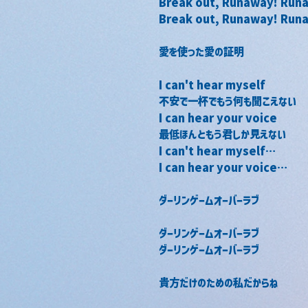
Break out, Runaway! Run
Break out, Runaway! Run
愛を使った愛の証明
I can't hear myself
不安で一杯でもう何も聞こえない
I can hear your voice
最低ほんともう君しか見えない
I can't hear myself…
I can hear your voice…
ダーリンゲームオーバーラブ
ダーリンゲームオーバーラブ
ダーリンゲームオーバーラブ
貴方だけのための私だからね