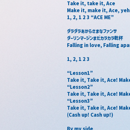
Take it, take it, Ace
Make it, make it, Ace, yeh
1, 2, 1 2 3 “ACE ME”
ダラダラあからさまなファンサ
ダーリンマージンまだカラカラ乾杯
Falling in love, Falling 
1, 2, 1 2 3
“Lesson1”
Take it, Take it, Ace! Make
“Lesson2”
Take it, Take it, Ace! Make
“Lesson3”
Take it, Take it, Ace! Mak
(Cash up! Cash up!)
By my side