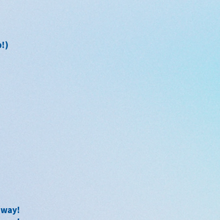
p!)
away!