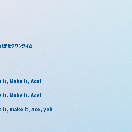
apartまたダウンタイム
 it, Make it, Ace!
 it, Make it, Ace!
e it, make it, Ace, yeh