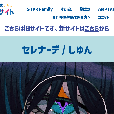
STPR Family
すとぷり
騎士X
AMPTA
STPRを初めてみる方へ
ユニット
こちらは旧サイトです。新サイトは
こちら
から
セレナーデ / しゆん