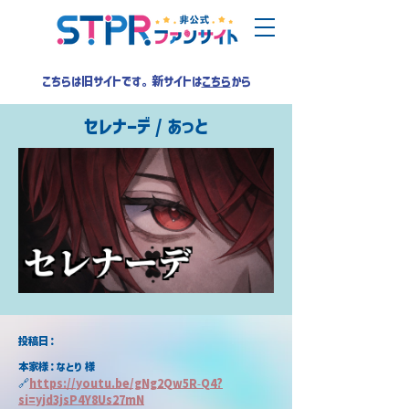
こちらは旧サイトです。新サイトは
こちら
から
セレナーデ / あっと
​投稿日：
本家様：なとり 様
🔗
https://youtu.be/gNg2Qw5R-Q4?
si=yjd3jsP4Y8Us27mN