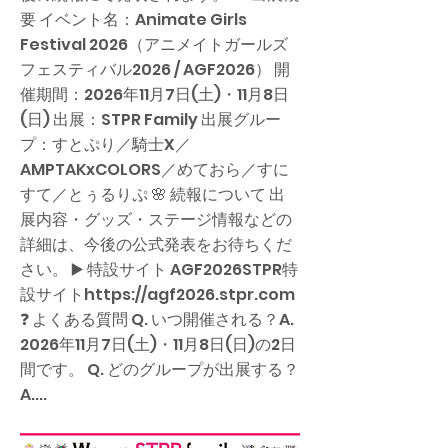
要 イベント名：Animate Girls
Festival 2026（アニメイトガールズ
フェスティバル2026 / AGF2026） 開
催期間：2026年11月7日(土)・11月8日
(日) 出展：STPR Family 出展グルー
プ：すとぷり／騎士X／
AMPTAKxCOLORS／めておら／すに
すて／とぅるりぷ 🌸 続報について 出
展内容・グッズ・ステージ情報などの
詳細は、今後の公式発表をお待ちくだ
さい。 ▶️ 特設サイト AGF2026STPR特
設サイト
https://agf2026.stpr.com
❓ よくある質問 Q. いつ開催される？A.
2026年11月7日(土)・11月8日(日)の2日
間です。 Q. どのグループが出展する？
A....