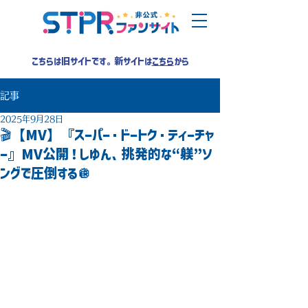
こちらは旧サイトです。新サイトは
こちら
から
記事
2025年9月28日
🎬【MV】『スーパー・ドートク・ティーチャ
ー』MV公開！しゆん、挑発的な“躾”ソ
ングで圧倒する🪩