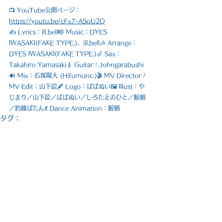
📺 YouTube公開ページ：
https://youtu.be/cFx7-ASoU2Q
✍️ Lyrics：ill.bell🎼 Music：DYES 
IWASAKI(FAKE TYPE.)、ill.bell🎶 Arrange：
DYES IWASAKI(FAKE TYPE.)🎷 Sax：
Takahiro Yamasaki🎸 Guitar：Johngarabushi
🔊 Mix：石塚陽大 (Hifumi,inc.)🎬 MV Director / 
MV Edit：山下諒🖋 Logo：ぱぱぬい🖼 Illust：や
じまり／山下諒／ぱぱぬい／しろたえのひと／鯨蛸
／釣鐘ぼたん💃 Dance Animation：鯨蛸
タグ：
2025
Knight X
オリジナル曲
2025年9月
しゆん
楽曲
すべて表示
関連記事