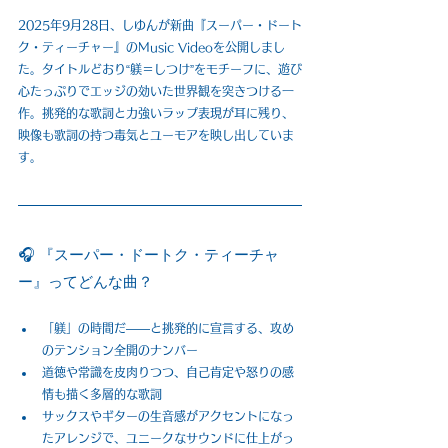
2025年9月28日、しゆんが新曲『スーパー・ドート
ク・ティーチャー』のMusic Videoを公開しまし
た。タイトルどおり“躾＝しつけ”をモチーフに、遊び
心たっぷりでエッジの効いた世界観を突きつける一
作。挑発的な歌詞と力強いラップ表現が耳に残り、
映像も歌詞の持つ毒気とユーモアを映し出していま
す。
🎧 『スーパー・ドートク・ティーチャ
ー』ってどんな曲？
「躾」の時間だ――と挑発的に宣言する、攻め
のテンション全開のナンバー
道徳や常識を皮肉りつつ、自己肯定や怒りの感
情も描く多層的な歌詞
サックスやギターの生音感がアクセントになっ
たアレンジで、ユニークなサウンドに仕上がっ