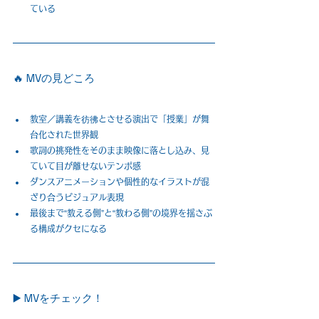
ている
🔥 MVの見どころ
教室／講義を彷彿とさせる演出で「授業」が舞
台化された世界観
歌詞の挑発性をそのまま映像に落とし込み、見
ていて目が離せないテンポ感
ダンスアニメーションや個性的なイラストが混
ざり合うビジュアル表現
最後まで“教える側”と“教わる側”の境界を揺さぶ
る構成がクセになる
▶️ MVをチェック！