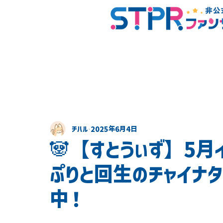
チハル
2025年6月4日
🐼【すとうぃず】5
ぷりと回生のチャイナ
中！